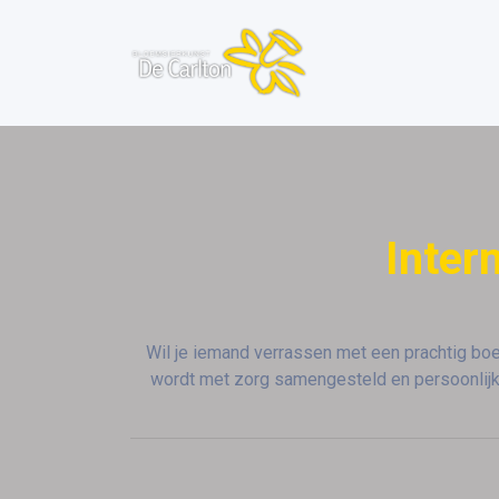
Inter
Wil je iemand verrassen met een prachtig boe
wordt met zorg samengesteld en persoonlijk 