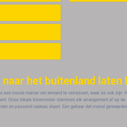
naar het buitenland laten
is een mooie manier om iemand te verrassen, waar ze ook zijn.
ent. Onze lokale bloemisten stemmen elk arrangement af op de stij
nder en passend cadeau stuurt. Een gebaar dat overal gewaarde