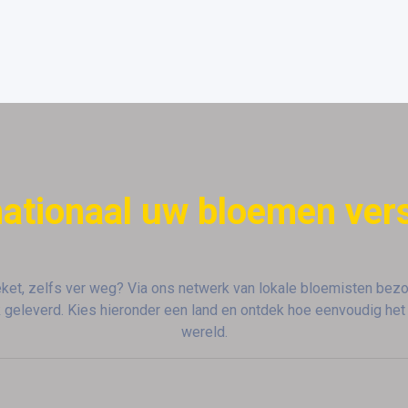
nationaal uw bloemen ver
ket, zelfs ver weg? Via ons netwerk van lokale bloemisten bezo
geleverd. Kies hieronder een land en ontdek hoe eenvoudig het 
wereld.