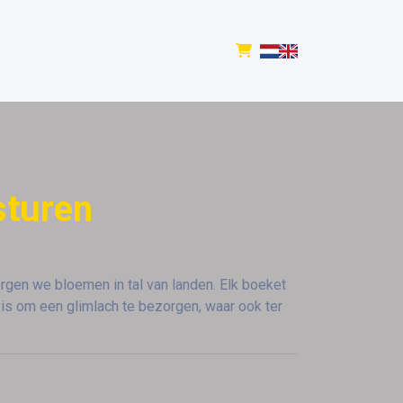
sturen
rgen we bloemen in tal van landen. Elk boeket
is om een glimlach te bezorgen, waar ook ter