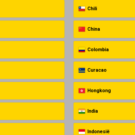
Chili
China
Colombia
Curacao
Hongkong
India
Indonesië