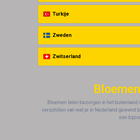
Turkije
Zweden
Zwitserland
Bloemen 
Bloemen laten bezorgen in het buitenland 
verschillen van wat je in Nederland gewend b
een bijzo