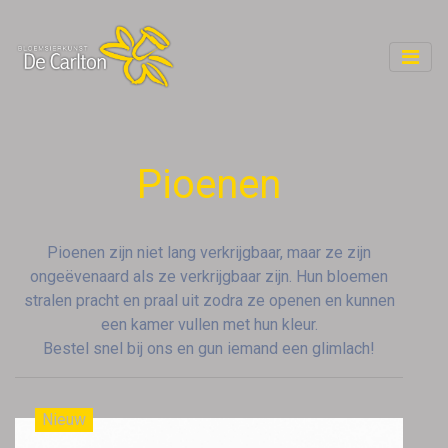
Pioenen
Pioenen zijn niet lang verkrijgbaar, maar ze zijn
ongeëvenaard als ze verkrijgbaar zijn. Hun bloemen
stralen pracht en praal uit zodra ze openen en kunnen
een kamer vullen met hun kleur.
Bestel snel bij ons en gun iemand een glimlach!
Nieuw